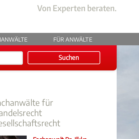
HANWÄLTE
FÜR ANWÄLTE
Suchen
achanwälte für
andelsrecht
esellschaftsrecht