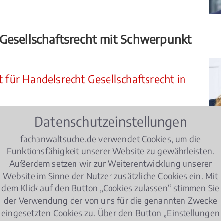
Gesellschaftsrecht mit Schwerpunkt
 für Handelsrecht Gesellschaftsrecht in
Datenschutzeinstellungen
recht
Gesellschaftsrecht, die sich auf
Werkvertrag
fachanwaltsuche.de verwendet Cookies, um die
lt für Handelsrecht Gesellschaftsrecht" dürfen nur
Funktionsfähigkeit unserer Website zu gewährleisten.
ber besondere praktische Erfahrung und
Außerdem setzen wir zur Weiterentwicklung unserer
 Gesellschaftsrecht
verfügen. Einerseits müssen
Website im Sinne der Nutzer zusätzliche Cookies ein. Mit
ht
Gesellschaftsrecht
mindestens drei Jahre
dem Klick auf den Button „Cookies zulassen“ stimmen Sie
ndelsrecht Gesellschaftsrecht tätig gewesen sein.
der Verwendung der von uns für die genannten Zwecke
eingesetzten Cookies zu. Über den Button „Einstellungen
an Fällen im Handelsrecht Gesellschaftsrecht