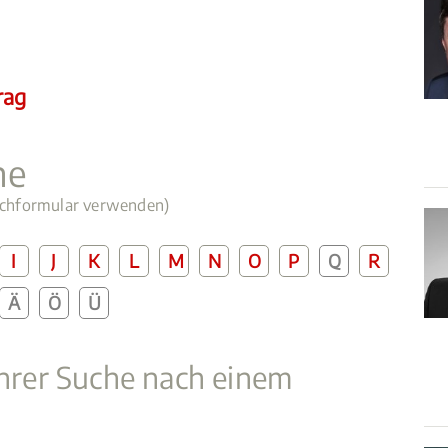
rag
he
Suchformular verwenden)
I
J
K
L
M
N
O
P
Q
R
Ä
Ö
Ü
Ihrer Suche nach einem