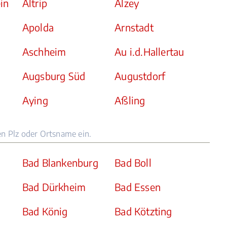
in
Altrip
Alzey
Apolda
Arnstadt
Aschheim
Au i.d.Hallertau
Augsburg Süd
Augustdorf
Aying
Aßling
en Plz oder Ortsname ein.
Bad Blankenburg
Bad Boll
Bad Dürkheim
Bad Essen
Bad König
Bad Kötzting