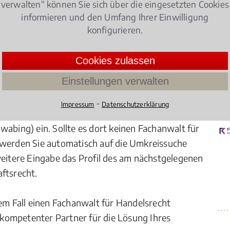
verwalten“ können Sie sich über die eingesetzten Cookies
hweis dient das erfolgreiche Absolvieren eines
informieren und den Umfang Ihrer Einwilligung
 des Handelsrecht Gesellschaftsrechts abdeckt.
konfigurieren.
lschaftsrecht muss sich im Anschluss daran jährlich
Cookies zulassen
t für Handelsrecht Gesellschaftsrecht
Einstellungen verwalten
⁃
Impressum
Datenschutzerklärung
eispiel München) beziehungsweise den
wabing) ein. Sollte es dort keinen Fachanwalt für
 werden Sie automatisch auf die Umkreissuche
weitere Eingabe das Profil des am nächstgelegenen
ftsrecht.
dem Fall einen Fachanwalt für Handelsrecht
r kompetenter Partner für die Lösung Ihres