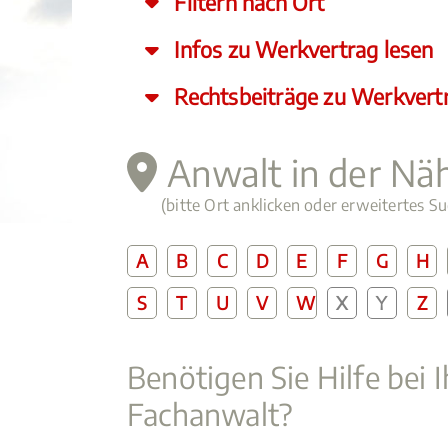
Filtern nach Ort
Infos zu Werkvertrag lesen
Rechtsbeiträge zu Werkvert
Anwalt in der Nä
(bitte Ort anklicken oder erweitertes 
A
B
C
D
E
F
G
H
S
T
U
V
W
X
Y
Z
Benötigen Sie Hilfe bei 
Fachanwalt?