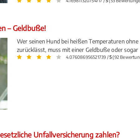
4.169811320754717 /
5
(53 Bewertunge
en – Geldbuße!
Wer seinen Hund bei heißen Temperaturen ohne 
zurücklässt, muss mit einer Geldbuße oder sogar 
4.076086956521739 /
5
(92 Bewertun
esetzliche Unfallversicherung zahlen?