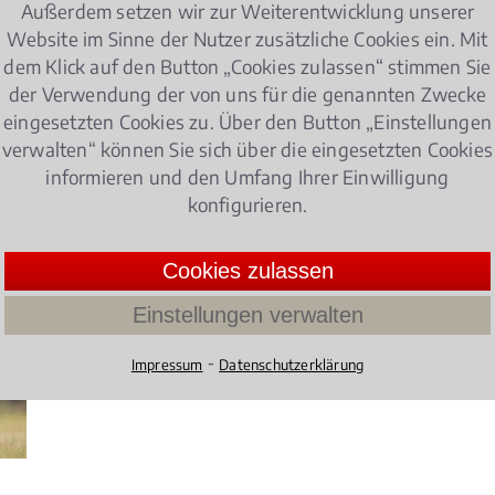
nwalt für Vergaberecht in Münster West gleich hier find
Außerdem setzen wir zur Weiterentwicklung unserer
Website im Sinne der Nutzer zusätzliche Cookies ein. Mit
dem Klick auf den Button „Cookies zulassen“ stimmen Sie
aberecht
der Verwendung der von uns für die genannten Zwecke
eingesetzten Cookies zu. Über den Button „Einstellungen
verwalten“ können Sie sich über die eingesetzten Cookies
informieren und den Umfang Ihrer Einwilligung
)
konfigurieren.
chtslage?
Die Zahl der Jäger nimmt in Deutschland stetig zu
Cookies zulassen
Treibjagd oder der Entzug des Waffenscheins – für
Einstellungen verwalten
Recht und Gesetz eine große Herausforderung.
4.014598540145985 /
5
(137 Bewertu
⁃
Impressum
Datenschutzerklärung