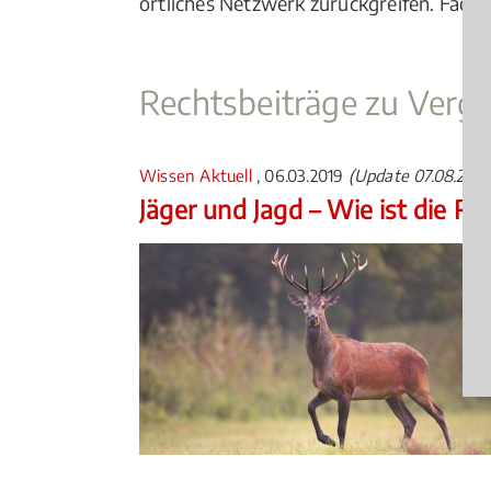
örtliches Netzwerk zurückgreifen. Facha
Rechtsbeiträge zu Verg
Wissen Aktuell
, 06.03.2019
(Update 07.08.2026
Jäger und Jagd – Wie ist die Re