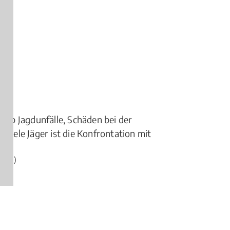
en.
. Ob Jagdunfälle, Schäden bei der
 viele Jäger ist die Konfrontation mit
ngen)