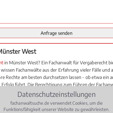
 Münster West
ht
in Münster West? Ein Fachanwalt für Vergaberecht bie
e wissen Fachanwälte aus der Erfahrung vieler Fälle und
re Rechte am besten durchsetzen lassen - ob etwa ein an
 Erfolg führt. Die Berechtigung zum Führen der Fachan
n der für Münster West zuständigen Rechtsanwaltskamm
Datenschutzeinstellungen
n Münster West für Sie schnell zur Verfügung steht und m
fachanwaltsuche.de verwendet Cookies, um die
wand auf beiden Seiten hält sich in Grenzen. Zudem kann 
Funktionsfähigkeit unserer Website zu gewährleisten.