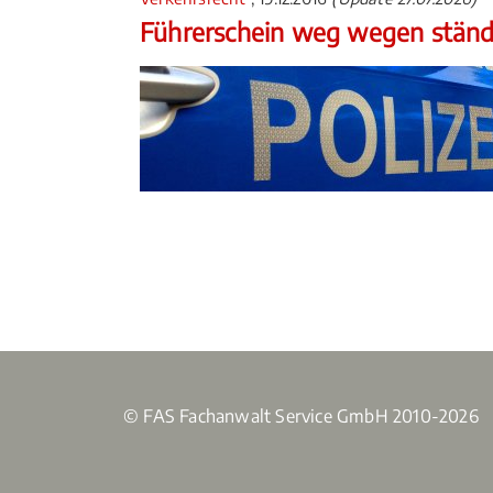
Führerschein weg wegen ständ
© FAS Fachanwalt Service GmbH 2010-2026