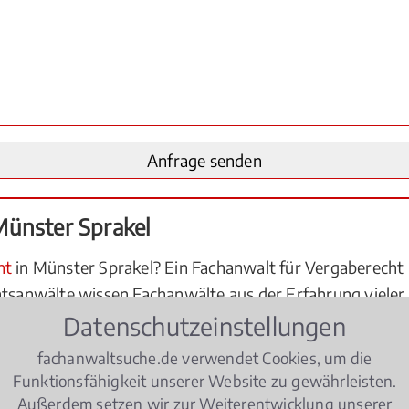
Münster Sprakel
ht
in Münster Sprakel? Ein Fachanwalt für Vergaberecht bi
htsanwälte wissen Fachanwälte aus der Erfahrung vieler
re Rechte am besten durchsetzen lassen - ob etwa ein an
Datenschutzeinstellungen
 Erfolg führt. Die Berechtigung zum Führen der Fachan
fachanwaltsuche.de verwendet Cookies, um die
n der für Münster Sprakel zuständigen Rechtsanwaltska
Funktionsfähigkeit unserer Website zu gewährleisten.
 Münster Sprakel für Sie schnell zur Verfügung steht und
Außerdem setzen wir zur Weiterentwicklung unserer