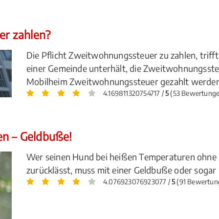
r zahlen?
Die Pflicht Zweitwohnungssteuer zu zahlen, triff
einer Gemeinde unterhält, die Zweitwohnungsste
Mobilheim Zweitwohnungssteuer gezahlt werden?
4.169811320754717 /
5
(53 Bewertunge
en – Geldbuße!
Wer seinen Hund bei heißen Temperaturen ohne 
zurücklässt, muss mit einer Geldbuße oder sogar 
4.076923076923077 /
5
(91 Bewertun