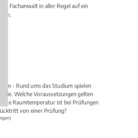
ein Fachanwalt in aller Regel auf ein
nden.
hren - Rund ums das Studium spielen
 Rolle. Welche Voraussetzungen gelten
lche Raumtemperatur ist bei Prüfungen
cktritt von einer Prüfung?
ngen)