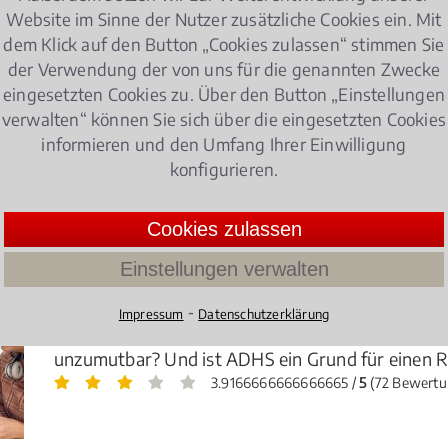
wand auf beiden Seiten hält sich in Grenzen. Zudem kann 
Website im Sinne der Nutzer zusätzliche Cookies ein. Mit
dem Klick auf den Button „Cookies zulassen“ stimmen Sie
nwalt für Vergaberecht in Münster Sprakel gleich hier fi
der Verwendung der von uns für die genannten Zwecke
eingesetzten Cookies zu. Über den Button „Einstellungen
verwalten“ können Sie sich über die eingesetzten Cookies
aberecht
informieren und den Umfang Ihrer Einwilligung
konfigurieren.
)
Cookies zulassen
en – Was Studierende wissen müssen!
Einstellungen verwalten
Zulassung zum Studium, Prüfungen, Studiengebü
auch rechtliche Aspekte schon immer eine große
⁃
Impressum
Datenschutzerklärung
beim BAFöG bei einem Fachrichtungswechsel? We
unzumutbar? Und ist ADHS ein Grund für einen Rü
3.9166666666666665 /
5
(72 Bewertu