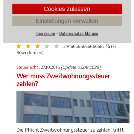
auch rechtliche Aspekte schon immer eine große
Cookies zulassen
Rolle. Welche Voraussetzungen gelten beim BAFöG
bei einem Fachrichtungswechsel? Welche
Einstellungen verwalten
Raumtemperatur ist bei Prüfungen unzumutbar?
Und ist ADHS ein Grund für einen Rücktritt von
⁃
Impressum
Datenschutzerklärung
einer Prüfung?
3.9166666666666665 /
5
(72
Bewertungen)
Steuerrecht
, 27.10.2016
(Update 03.08.2026)
Wer muss Zweitwohnungssteuer
zahlen?
Die Pflicht Zweitwohnungssteuer zu zahlen, trifft