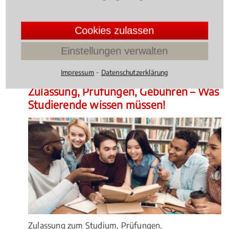
Entzug des Waffenscheins – für viele Jäger ist die
Konfrontation mit Recht und Gesetz eine große
Herausforderung.
Cookies zulassen
4.014598540145985 /
5
(137
Einstellungen verwalten
Bewertungen)
⁃
Impressum
Datenschutzerklärung
Wissen Aktuell
, 05.02.2021
(Update 05.08.2026)
Zulassung, Prüfungen, Gebühren – Was
Studierende wissen müssen!
Zulassung zum Studium, Prüfungen,