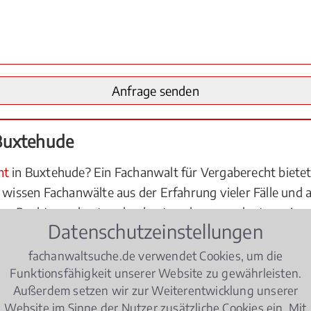
Buxtehude
ht
in Buxtehude? Ein Fachanwalt für Vergaberecht bietet 
e wissen Fachanwälte aus der Erfahrung vieler Fälle und
re Rechte am besten durchsetzen lassen - ob etwa ein an
Datenschutzeinstellungen
 Erfolg führt. Die Berechtigung zum Führen der Fachan
n der für Buxtehude zuständigen Rechtsanwaltskammer v
fachanwaltsuche.de verwendet Cookies, um die
xtehude für Sie schnell zur Verfügung steht und mit örtl
Funktionsfähigkeit unserer Website zu gewährleisten.
Außerdem setzen wir zur Weiterentwicklung unserer
beiden Seiten hält sich in Grenzen. Zudem kann ein Fachan
Website im Sinne der Nutzer zusätzliche Cookies ein. Mit