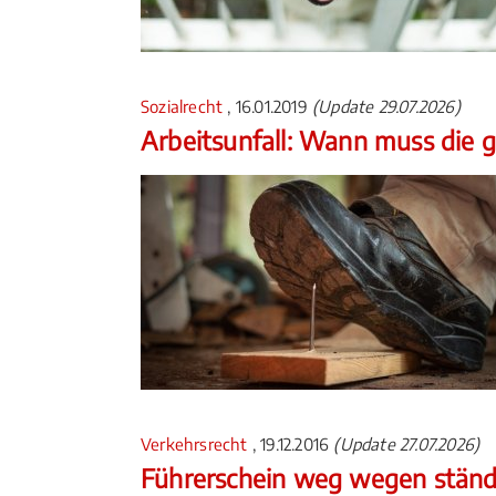
Sozialrecht
, 16.01.2019
(Update 29.07.2026)
Arbeitsunfall: Wann muss die g
Verkehrsrecht
, 19.12.2016
(Update 27.07.2026)
Führerschein weg wegen ständ