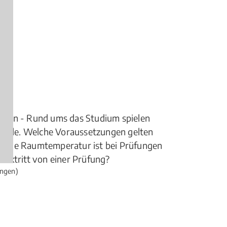
hren - Rund ums das Studium spielen
 Rolle. Welche Voraussetzungen gelten
lche Raumtemperatur ist bei Prüfungen
cktritt von einer Prüfung?
ngen)