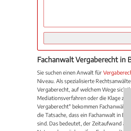
Fachanwalt Vergaberecht in 
Sie suchen einen Anwalt für
Vergaberec
Niveau. Als spezialisierte Rechtsanwält
Vergaberecht, auf welchem Wege sich Ih
Mediationsverfahren oder die Klage zum
Vergaberecht" bekommen Fachanwälte vo
die Tatsache, dass ein Fachanwalt in Bu
sind. Das bedeutet, der Zeitaufwand auf 