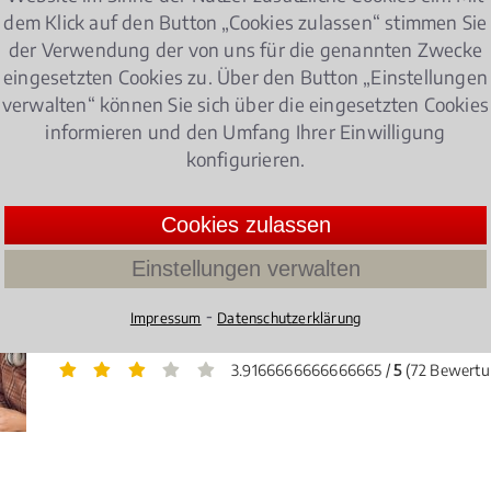
Vergaberecht in Buxtehude gleich hier finden.
dem Klick auf den Button „Cookies zulassen“ stimmen Sie
der Verwendung der von uns für die genannten Zwecke
eingesetzten Cookies zu. Über den Button „Einstellungen
aberecht
verwalten“ können Sie sich über die eingesetzten Cookies
informieren und den Umfang Ihrer Einwilligung
konfigurieren.
)
en – Was Studierende wissen müssen!
Cookies zulassen
Zulassung zum Studium, Prüfungen, Studiengebü
Einstellungen verwalten
auch rechtliche Aspekte schon immer eine große
beim BAFöG bei einem Fachrichtungswechsel? We
⁃
Impressum
Datenschutzerklärung
unzumutbar? Und ist ADHS ein Grund für einen Rü
3.9166666666666665 /
5
(72 Bewertu