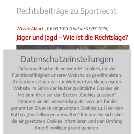
Rechtsbeiträge zu Sportrecht
Wissen Aktuell
, 06.03.2019
(Update 07.08.2026)
Jäger und Jagd – Wie ist die Rechtslage?
Datenschutzeinstellungen
fachanwaltsuche.de verwendet Cookies, um die
Funktionsfähigkeit unserer Website zu gewährleisten.
Außerdem setzen wir zur Weiterentwicklung unserer
Website im Sinne der Nutzer zusätzliche Cookies ein.
Mit dem Klick auf den Button „Cookies zulassen“
stimmen Sie der Verwendung der von uns für die
genannten Zwecke eingesetzten Cookies zu. Über den
Die Zahl der Jäger nimmt in Deutschland stetig zu.
Button „Einstellungen verwalten“ können Sie sich über
die eingesetzten Cookies informieren und den Umfang
Ob Jagdunfälle, Schäden bei der Treibjagd oder der
Ihrer Einwilligung konfigurieren.
Entzug des Waffenscheins – für viele Jäger ist die