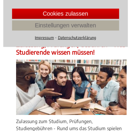
Konfrontation mit Recht und Gesetz eine große
Herausforderung.
Cookies zulassen
4.014598540145985 /
5
(137
Bewertungen)
Einstellungen verwalten
Wissen Aktuell
, 05.02.2021
(Update 05.08.2026)
⁃
Impressum
Datenschutzerklärung
Zulassung, Prüfungen, Gebühren – Was
Studierende wissen müssen!
Zulassung zum Studium, Prüfungen,
Studiengebühren - Rund ums das Studium spielen