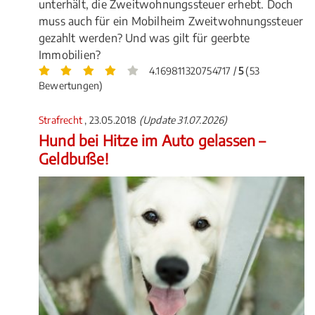
unterhält, die Zweitwohnungssteuer erhebt. Doch
muss auch für ein Mobilheim Zweitwohnungssteuer
gezahlt werden? Und was gilt für geerbte
Immobilien?
4.169811320754717 /
5
(53
Bewertungen)
Strafrecht
, 23.05.2018
(Update 31.07.2026)
Hund bei Hitze im Auto gelassen –
Geldbuße!