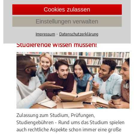
Herausforderung.
4.014598540145985 /
5
(137
Cookies zulassen
Bewertungen)
Einstellungen verwalten
Wissen Aktuell
, 05.02.2021
(Update 05.08.2026)
⁃
Impressum
Datenschutzerklärung
Zulassung, Prüfungen, Gebühren – Was
Studierende wissen müssen!
Zulassung zum Studium, Prüfungen,
Studiengebühren - Rund ums das Studium spielen
auch rechtliche Aspekte schon immer eine große