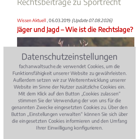
Rechtsbeiträge zu Sportrecht
Wissen Aktuell
, 06.03.2019
(Update 07.08.2026)
Jäger und Jagd – Wie ist die Rechtslage?
Datenschutzeinstellungen
fachanwaltsuche.de verwendet Cookies, um die
Funktionsfähigkeit unserer Website zu gewährleisten.
Außerdem setzen wir zur Weiterentwicklung unserer
Website im Sinne der Nutzer zusätzliche Cookies ein.
Mit dem Klick auf den Button „Cookies zulassen“
stimmen Sie der Verwendung der von uns für die
genannten Zwecke eingesetzten Cookies zu. Über den
Die Zahl der Jäger nimmt in Deutschland stetig zu.
Button „Einstellungen verwalten“ können Sie sich über
Ob Jagdunfälle, Schäden bei der Treibjagd oder der
die eingesetzten Cookies informieren und den Umfang
Entzug des Waffenscheins – für viele Jäger ist die
Ihrer Einwilligung konfigurieren.
Konfrontation mit Recht und Gesetz eine große