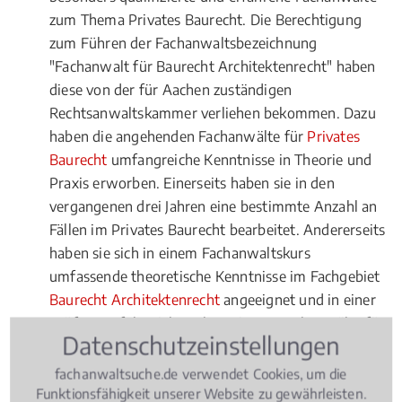
zum Thema Privates Baurecht. Die Berechtigung
zum Führen der Fachanwaltsbezeichnung
"Fachanwalt für Baurecht Architektenrecht" haben
diese von der für Aachen zuständigen
Rechtsanwaltskammer verliehen bekommen. Dazu
haben die angehenden Fachanwälte für
Privates
Baurecht
umfangreiche Kenntnisse in Theorie und
Praxis erworben. Einerseits haben sie in den
vergangenen drei Jahren eine bestimmte Anzahl an
Fällen im Privates Baurecht bearbeitet. Andererseits
haben sie sich in einem Fachanwaltskurs
umfassende theoretische Kenntnisse im Fachgebiet
Baurecht Architektenrecht
angeeignet und in einer
Prüfung erfolgreich nachgewiesen. Fachanwälte für
Datenschutzeinstellungen
Baurecht
Architektenrecht
müssen sich übrigens
nach ihrer Ernennung jährlich fortbilden. Sie dürfen
fachanwaltsuche.de verwendet Cookies, um die
auch nur in ingesamt drei Rechtsgebieten den Titel
Funktionsfähigkeit unserer Website zu gewährleisten.