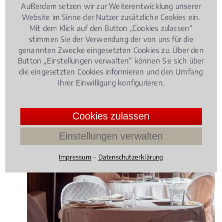
Außerdem setzen wir zur Weiterentwicklung unserer
"Fachanwalt" erwerben.
Website im Sinne der Nutzer zusätzliche Cookies ein.
Mit dem Klick auf den Button „Cookies zulassen“
stimmen Sie der Verwendung der von uns für die
Rechtsbeiträge zu Privates
genannten Zwecke eingesetzten Cookies zu. Über den
Baurecht
Button „Einstellungen verwalten“ können Sie sich über
die eingesetzten Cookies informieren und den Umfang
Ihrer Einwilligung konfigurieren.
Bau- und Architektenrecht
, 25.02.2016
(Update 06.03.2024)
Wann sind Behindertentoiletten in der
Cookies zulassen
Gastronomie Pflicht?
Einstellungen verwalten
⁃
Impressum
Datenschutzerklärung