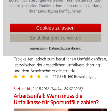
Button „Einstellungen verwalten“ können Sie sich über
die eingesetzten Cookies informieren und den Umfang
Ihrer Einwilligung konfigurieren.
Cookies zulassen
Einstellungen verwalten
Die gesetzliche Unfallversicherung springt ein, wenn
ein Arbeitnehmer im Zusammenhang mit seiner
⁃
Impressum
Datenschutzerklärung
beruflichen Tätigkeit einen Unfall erleidet. Welche
Tätigkeiten jedoch zum beruflichen Umfeld gehören,
ist zwischen der gesetzlichen Unfallversicherung
und dem Arbeitnehmer oft streitig.
4.1125 /
5
(160 Bewertungen)
Sozialrecht
, 21.08.2018
(Update 20.07.2026)
Arbeitsunfall: Wann muss die
Unfallkasse für Sportunfälle zahlen?