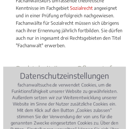
Fachanwaltskurs umfassende theoretische
Kenntnisse im Fachgebiet
Sozialrecht
angeeignet
und in einer Prüfung erfolgreich nachgewiesen.
Fachanwälte für Sozialrecht müssen sich übrigens
nach ihrer Ernennung jährlich fortbilden. Sie dürfen
auch nur in ingesamt drei Rechtsgebieten den Titel
"Fachanwalt" erwerben.
Rechtsbeiträge zu Pflegestufe
Datenschutzeinstellungen
fachanwaltsuche.de verwendet Cookies, um die
Sozialrecht
, 16.01.2019
(Update 29.07.2026)
Funktionsfähigkeit unserer Website zu gewährleisten.
Arbeitsunfall: Wann muss die
Außerdem setzen wir zur Weiterentwicklung unserer
gesetzliche Unfallversicherung zahlen?
Website im Sinne der Nutzer zusätzliche Cookies ein.
Mit dem Klick auf den Button „Cookies zulassen“
stimmen Sie der Verwendung der von uns für die
genannten Zwecke eingesetzten Cookies zu. Über den