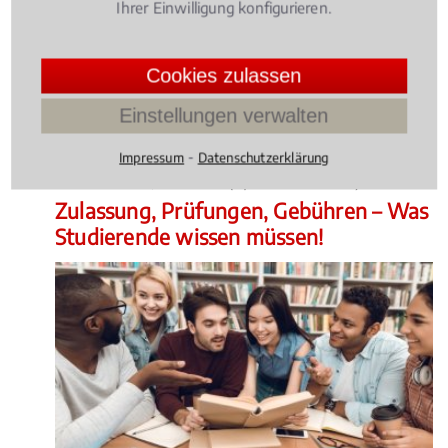
Ihrer Einwilligung konfigurieren.
Ob Jagdunfälle, Schäden bei der Treibjagd oder der
Entzug des Waffenscheins – für viele Jäger ist die
Konfrontation mit Recht und Gesetz eine große
Cookies zulassen
Herausforderung.
4.014598540145985 /
5
(137
Einstellungen verwalten
Bewertungen)
⁃
Impressum
Datenschutzerklärung
Wissen Aktuell
, 05.02.2021
(Update 05.08.2026)
Zulassung, Prüfungen, Gebühren – Was
Studierende wissen müssen!