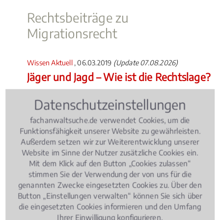
Rechtsbeiträge zu
Migrationsrecht
Wissen Aktuell
, 06.03.2019
(Update 07.08.2026)
Jäger und Jagd – Wie ist die Rechtslage?
Datenschutzeinstellungen
fachanwaltsuche.de verwendet Cookies, um die
Funktionsfähigkeit unserer Website zu gewährleisten.
Außerdem setzen wir zur Weiterentwicklung unserer
Website im Sinne der Nutzer zusätzliche Cookies ein.
Mit dem Klick auf den Button „Cookies zulassen“
stimmen Sie der Verwendung der von uns für die
genannten Zwecke eingesetzten Cookies zu. Über den
Button „Einstellungen verwalten“ können Sie sich über
Die Zahl der Jäger nimmt in Deutschland stetig zu.
die eingesetzten Cookies informieren und den Umfang
Ob Jagdunfälle, Schäden bei der Treibjagd oder der
Ihrer Einwilligung konfigurieren.