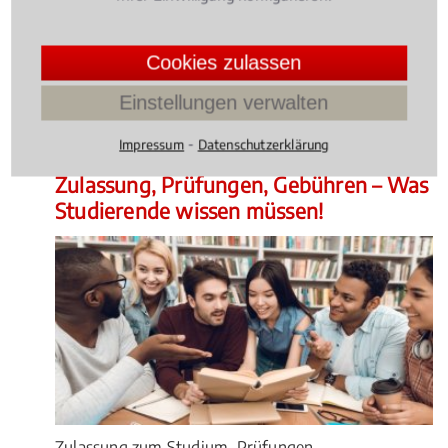
Entzug des Waffenscheins – für viele Jäger ist die
Konfrontation mit Recht und Gesetz eine große
Cookies zulassen
Herausforderung.
4.014598540145985 /
5
(137
Einstellungen verwalten
Bewertungen)
⁃
Impressum
Datenschutzerklärung
Wissen Aktuell
, 05.02.2021
(Update 05.08.2026)
Zulassung, Prüfungen, Gebühren – Was
Studierende wissen müssen!
Zulassung zum Studium, Prüfungen,