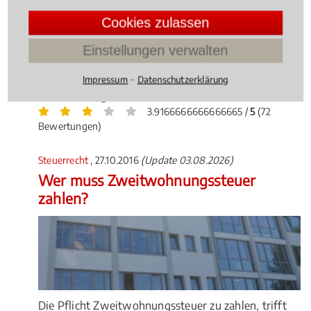
auch rechtliche Aspekte schon immer eine große
Cookies zulassen
Rolle. Welche Voraussetzungen gelten beim BAFöG
bei einem Fachrichtungswechsel? Welche
Einstellungen verwalten
Raumtemperatur ist bei Prüfungen unzumutbar?
⁃
Und ist ADHS ein Grund für einen Rücktritt von
Impressum
Datenschutzerklärung
einer Prüfung?
3.9166666666666665 /
5
(72
Bewertungen)
Steuerrecht
, 27.10.2016
(Update 03.08.2026)
Wer muss Zweitwohnungssteuer
zahlen?
Die Pflicht Zweitwohnungssteuer zu zahlen, trifft