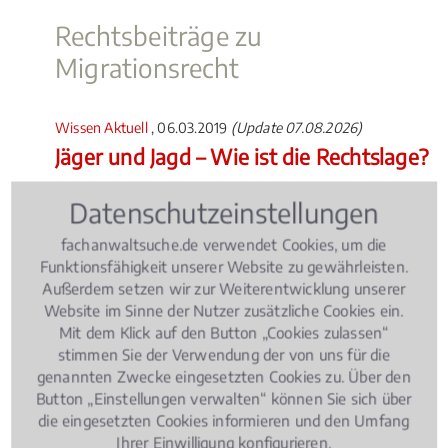
Rechtsbeiträge zu
Migrationsrecht
Wissen Aktuell
, 06.03.2019
(Update 07.08.2026)
Jäger und Jagd – Wie ist die Rechtslage?
Datenschutzeinstellungen
fachanwaltsuche.de verwendet Cookies, um die
Funktionsfähigkeit unserer Website zu gewährleisten.
Außerdem setzen wir zur Weiterentwicklung unserer
Website im Sinne der Nutzer zusätzliche Cookies ein.
Mit dem Klick auf den Button „Cookies zulassen“
stimmen Sie der Verwendung der von uns für die
genannten Zwecke eingesetzten Cookies zu. Über den
Button „Einstellungen verwalten“ können Sie sich über
Die Zahl der Jäger nimmt in Deutschland stetig zu.
die eingesetzten Cookies informieren und den Umfang
Ob Jagdunfälle, Schäden bei der Treibjagd oder der
Ihrer Einwilligung konfigurieren.