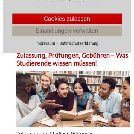
Entzug des Waffenscheins – für viele Jäger ist die
Konfrontation mit Recht und Gesetz eine große
Cookies zulassen
Herausforderung.
4.014598540145985 /
5
(137
Einstellungen verwalten
Bewertungen)
⁃
Impressum
Datenschutzerklärung
Wissen Aktuell
, 05.02.2021
(Update 05.08.2026)
Zulassung, Prüfungen, Gebühren – Was
Studierende wissen müssen!
Zulassung zum Studium, Prüfungen,