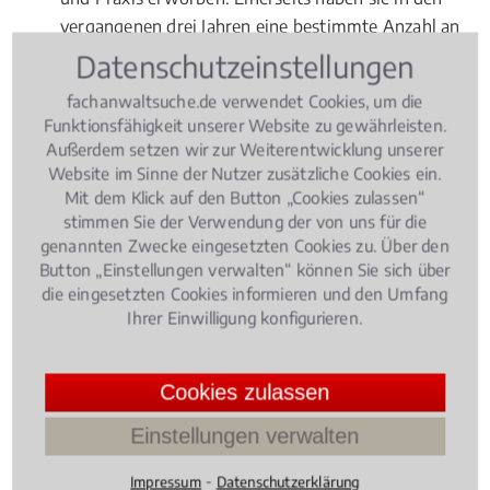
vergangenen drei Jahren eine bestimmte Anzahl an
Fällen im Mieterschutz bearbeitet. Andererseits
Datenschutzeinstellungen
haben sie sich in einem Fachanwaltskurs
fachanwaltsuche.de verwendet Cookies, um die
umfassende theoretische Kenntnisse im Fachgebiet
Funktionsfähigkeit unserer Website zu gewährleisten.
Mietrecht Wohnungseigentumsrecht
angeeignet
Außerdem setzen wir zur Weiterentwicklung unserer
und in einer Prüfung erfolgreich nachgewiesen.
Website im Sinne der Nutzer zusätzliche Cookies ein.
Fachanwälte für Mietrecht
Mit dem Klick auf den Button „Cookies zulassen“
stimmen Sie der Verwendung der von uns für die
Wohnungseigentumsrecht
müssen sich übrigens
genannten Zwecke eingesetzten Cookies zu. Über den
nach ihrer Ernennung jährlich fortbilden. Sie dürfen
Button „Einstellungen verwalten“ können Sie sich über
auch nur in ingesamt drei Rechtsgebieten den Titel
die eingesetzten Cookies informieren und den Umfang
"Fachanwalt" erwerben.
Ihrer Einwilligung konfigurieren.
Cookies zulassen
Rechtsbeiträge zu Mieterschutz
Einstellungen verwalten
Miet- und Wohnungseigentumsrecht
, 15.10.2015
(Update
⁃
Impressum
Datenschutzerklärung
24.07.2026)