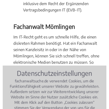
inklusive dem Recht der Ergänzenden
Vertragsbedingungen IT (EVB-IT).
Fachanwalt Mömlingen
Im IT-Recht geht es um schnelle Hilfe, die einen
diskreten Rahmen benötigt. Hat ein Fachanwalt
seinen Kanzleisitz in oder in der Nähe von
Mömlingen, können Sie sich schnell treffen, ohne
elektronische Medien benutzen zu müssen. So
können sensible Daten sicher übergeben werden.
Datenschutzeinstellungen
Kommt es bei einer Auseinandersetzung tatsächlich
fachanwaltsuche.de verwendet Cookies, um die
zum Gerichtsverfahren, wird in erster Instanz in der
Funktionsfähigkeit unserer Website zu gewährleisten.
Regel am nächstgelegenen Gericht verhandelt.
Außerdem setzen wir zur Weiterentwicklung unserer
Entscheiden Sie sich deshalb für einen Fachanwalt
Website im Sinne der Nutzer zusätzliche Cookies ein.
für IT-Recht vor Ort in Mömlingen.
Mit dem Klick auf den Button „Cookies zulassen“
stimmen Sie der Verwendung der von uns für die