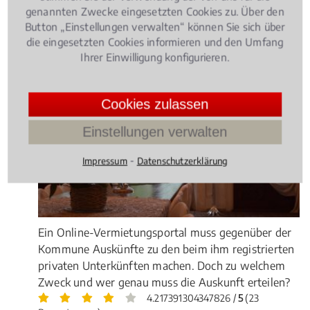
genannten Zwecke eingesetzten Cookies zu. Über den
Rechtsbeiträge zu IT-Recht
Button „Einstellungen verwalten“ können Sie sich über
die eingesetzten Cookies informieren und den Umfang
Ihrer Einwilligung konfigurieren.
Informationstechnologierecht
, 10.04.2018
(Update
12.07.2021)
Internetportal muss Auskunft zu
Cookies zulassen
privaten Unterkünften erteilen
Einstellungen verwalten
⁃
Impressum
Datenschutzerklärung
Ein Online-Vermietungsportal muss gegenüber der
Kommune Auskünfte zu den beim ihm registrierten
privaten Unterkünften machen. Doch zu welchem
Zweck und wer genau muss die Auskunft erteilen?
4.217391304347826 /
5
(23