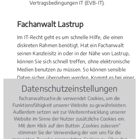
Vertragsbedingungen IT (EVB-IT).
Fachanwalt Lastrup
Im IT-Recht geht es um schnelle Hilfe, die einen
diskreten Rahmen benötigt. Hat ein Fachanwalt
seinen Kanzleisitz in oder in der Nähe von Lastrup,
können Sie sich schnell treffen, ohne elektronische
Medien benutzen zu müssen. So können sensible
Daten sicher übergeben werden. Kommt es bei einer
Auseinandersetzung tatsächlich zum
Datenschutzeinstellungen
Gerichtsverfahren, wird in erster Instanz in der
fachanwaltsuche.de verwendet Cookies, um die
Regel am nächstgelegenen Gericht verhandelt.
Funktionsfähigkeit unserer Website zu gewährleisten.
Entscheiden Sie sich deshalb für einen Fachanwalt
Außerdem setzen wir zur Weiterentwicklung unserer
für IT-Recht vor Ort in Lastrup.
Website im Sinne der Nutzer zusätzliche Cookies ein.
Mit dem Klick auf den Button „Cookies zulassen“
stimmen Sie der Verwendung der von uns für die