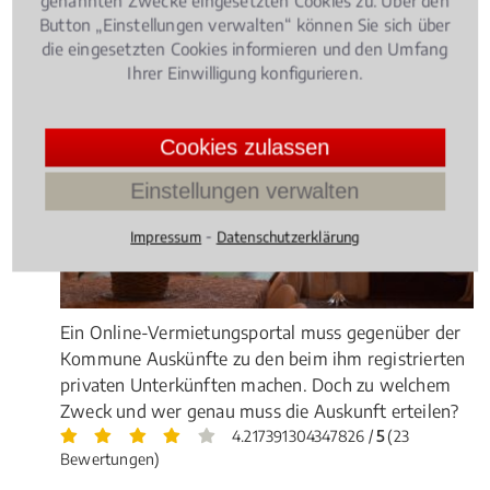
genannten Zwecke eingesetzten Cookies zu. Über den
Rechtsbeiträge zu IT-Recht
Button „Einstellungen verwalten“ können Sie sich über
die eingesetzten Cookies informieren und den Umfang
Ihrer Einwilligung konfigurieren.
Informationstechnologierecht
, 10.04.2018
(Update
12.07.2021)
Internetportal muss Auskunft zu
Cookies zulassen
privaten Unterkünften erteilen
Einstellungen verwalten
⁃
Impressum
Datenschutzerklärung
Ein Online-Vermietungsportal muss gegenüber der
Kommune Auskünfte zu den beim ihm registrierten
privaten Unterkünften machen. Doch zu welchem
Zweck und wer genau muss die Auskunft erteilen?
4.217391304347826 /
5
(23
Bewertungen)