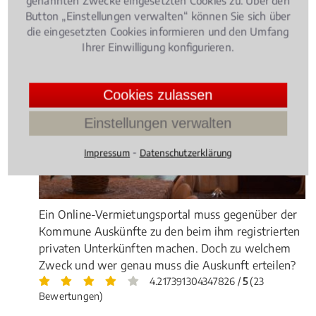
genannten Zwecke eingesetzten Cookies zu. Über den
Rechtsbeiträge zu IT-Recht
Button „Einstellungen verwalten“ können Sie sich über
die eingesetzten Cookies informieren und den Umfang
Ihrer Einwilligung konfigurieren.
Informationstechnologierecht
, 10.04.2018
(Update
12.07.2021)
Internetportal muss Auskunft zu
Cookies zulassen
privaten Unterkünften erteilen
Einstellungen verwalten
⁃
Impressum
Datenschutzerklärung
Ein Online-Vermietungsportal muss gegenüber der
Kommune Auskünfte zu den beim ihm registrierten
privaten Unterkünften machen. Doch zu welchem
Zweck und wer genau muss die Auskunft erteilen?
4.217391304347826 /
5
(23
Bewertungen)