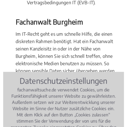
Vertragsbedingungen IT (EVB-IT).
Fachanwalt Burgheim
Im IT-Recht geht es um schnelle Hilfe, die einen
diskreten Rahmen benötigt. Hat ein Fachanwalt
seinen Kanzleisitz in oder in der Nähe von
Burgheim, können Sie sich schnell treffen, ohne
elektronische Medien benutzen zu müssen. So
können sensible Daten sicher übergeben werden.
Kommt es bei einer Auseinandersetzung tatsächlich
Datenschutzeinstellungen
zum Gerichtsverfahren, wird in erster Instanz in der
fachanwaltsuche.de verwendet Cookies, um die
Regel am nächstgelegenen Gericht verhandelt.
Funktionsfähigkeit unserer Website zu gewährleisten.
Entscheiden Sie sich deshalb für einen Fachanwalt
Außerdem setzen wir zur Weiterentwicklung unserer
für IT-Recht vor Ort in Burgheim.
Website im Sinne der Nutzer zusätzliche Cookies ein.
Mit dem Klick auf den Button „Cookies zulassen“
stimmen Sie der Verwendung der von uns für die