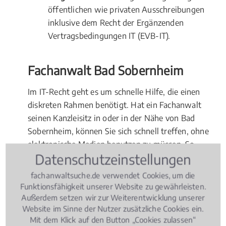
öffentlichen wie privaten Ausschreibungen
inklusive dem Recht der Ergänzenden
Vertragsbedingungen IT (EVB-IT).
Fachanwalt Bad Sobernheim
Im IT-Recht geht es um schnelle Hilfe, die einen
diskreten Rahmen benötigt. Hat ein Fachanwalt
seinen Kanzleisitz in oder in der Nähe von Bad
Sobernheim, können Sie sich schnell treffen, ohne
elektronische Medien benutzen zu müssen. So
Datenschutzeinstellungen
können sensible Daten sicher übergeben werden.
Kommt es bei einer Auseinandersetzung tatsächlich
fachanwaltsuche.de verwendet Cookies, um die
zum Gerichtsverfahren, wird in erster Instanz in der
Funktionsfähigkeit unserer Website zu gewährleisten.
Regel am nächstgelegenen Gericht verhandelt.
Außerdem setzen wir zur Weiterentwicklung unserer
Website im Sinne der Nutzer zusätzliche Cookies ein.
Entscheiden Sie sich deshalb für einen Fachanwalt
Mit dem Klick auf den Button „Cookies zulassen“
für IT-Recht vor Ort in Bad Sobernheim.