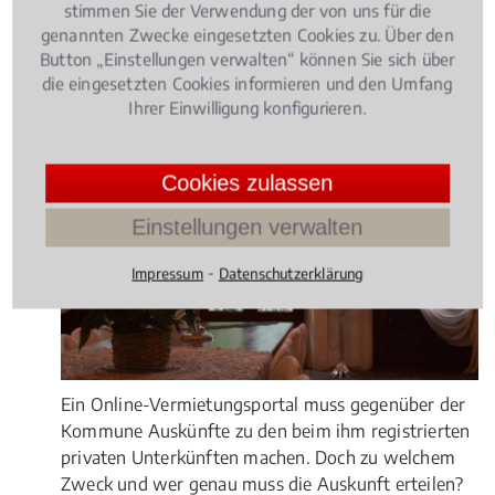
stimmen Sie der Verwendung der von uns für die
genannten Zwecke eingesetzten Cookies zu. Über den
Button „Einstellungen verwalten“ können Sie sich über
Rechtsbeiträge zu IT-Recht
die eingesetzten Cookies informieren und den Umfang
Ihrer Einwilligung konfigurieren.
Informationstechnologierecht
, 10.04.2018
(Update
12.07.2021)
Cookies zulassen
Internetportal muss Auskunft zu
privaten Unterkünften erteilen
Einstellungen verwalten
⁃
Impressum
Datenschutzerklärung
Ein Online-Vermietungsportal muss gegenüber der
Kommune Auskünfte zu den beim ihm registrierten
privaten Unterkünften machen. Doch zu welchem
Zweck und wer genau muss die Auskunft erteilen?