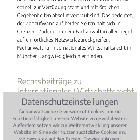
schnell zur Verfügung steht und mit örtlichen
Gegebenheiten absolut vertraut sind. Das bedeutet,
der Zeitaufwand auf beiden Seiten hält sich in
Grenzen. Zudem kann ein Fachanwalt in aller Regel
auf ein örtliches Netzwerk zurückgreifen.
Fachanwalt für Internationales Wirtschaftsrecht in
München Langwied gleich hier finden.
Rechtsbeiträge zu
Internationales Wirtschaftsrecht
Datenschutzeinstellungen
Wissen Aktuell
, 06.03.2019
(Update 07.08.2026)
fachanwaltsuche.de verwendet Cookies, um die
Jäger und Jagd – Wie ist die Rechtslage?
Funktionsfähigkeit unserer Website zu gewährleisten.
Außerdem setzen wir zur Weiterentwicklung unserer
Website im Sinne der Nutzer zusätzliche Cookies ein.
Mit dem Klick auf den Button „Cookies zulassen“