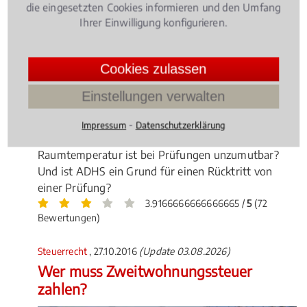
die eingesetzten Cookies informieren und den Umfang
Ihrer Einwilligung konfigurieren.
Cookies zulassen
Zulassung zum Studium, Prüfungen,
Studiengebühren - Rund ums das Studium spielen
Einstellungen verwalten
auch rechtliche Aspekte schon immer eine große
Rolle. Welche Voraussetzungen gelten beim BAFöG
⁃
Impressum
Datenschutzerklärung
bei einem Fachrichtungswechsel? Welche
Raumtemperatur ist bei Prüfungen unzumutbar?
Und ist ADHS ein Grund für einen Rücktritt von
einer Prüfung?
3.9166666666666665 /
5
(72
Bewertungen)
Steuerrecht
, 27.10.2016
(Update 03.08.2026)
Wer muss Zweitwohnungssteuer
zahlen?