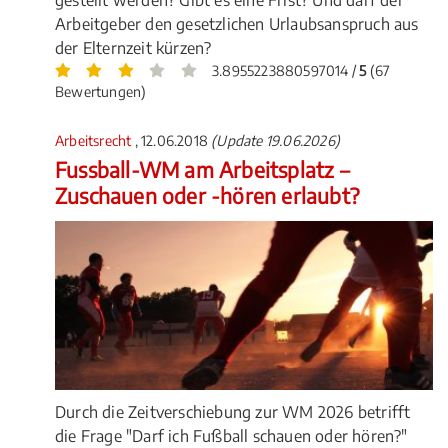
gestellt werden? Gibt es eine Frist? Und darf der
Arbeitgeber den gesetzlichen Urlaubsanspruch aus
der Elternzeit kürzen?
3.8955223880597014 /
5
(67
Bewertungen)
Arbeitsrecht
, 12.06.2018
(Update 19.06.2026)
Fussball-WM am Arbeitsplatz –
Zuschauen oder -hören erlaubt?
Durch die Zeitverschiebung zur WM 2026 betrifft
die Frage "Darf ich Fußball schauen oder hören?"