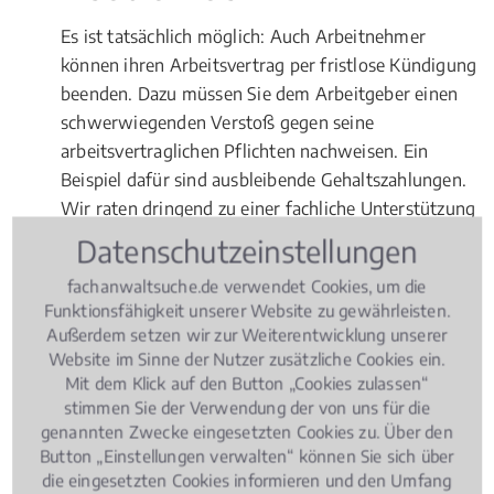
Es ist tatsächlich möglich: Auch Arbeitnehmer
können ihren Arbeitsvertrag per fristlose Kündigung
beenden. Dazu müssen Sie dem Arbeitgeber einen
schwerwiegenden Verstoß gegen seine
arbeitsvertraglichen Pflichten nachweisen. Ein
Beispiel dafür sind ausbleibende Gehaltszahlungen.
Wir raten dringend zu einer fachliche Unterstützung
in Form einer versierten Rechtsberatung möglichst
Datenschutzeinstellungen
bevor
Sie selbst tätig werden.
fachanwaltsuche.de verwendet Cookies, um die
Gerichtsverhandlungen
Funktionsfähigkeit unserer Website zu gewährleisten.
Außerdem setzen wir zur Weiterentwicklung unserer
Website im Sinne der Nutzer zusätzliche Cookies ein.
Kommt es im Nachgang einer fristlosen Kündigung
Mit dem Klick auf den Button „Cookies zulassen“
tatsächlich zum Gerichtsverfahren, wird in den
stimmen Sie der Verwendung der von uns für die
allermeisten Fällen am Gericht vor Ort verhandelt –
genannten Zwecke eingesetzten Cookies zu. Über den
ein weiterer Vorteil, einen Fachanwalt in oder bei
Button „Einstellungen verwalten“ können Sie sich über
Düsseldorf Stadtbezirk 1 zu kontaktieren.
die eingesetzten Cookies informieren und den Umfang