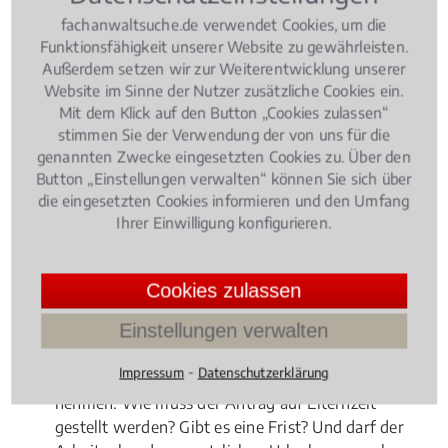
fachanwaltsuche.de verwendet Cookies, um die
Funktionsfähigkeit unserer Website zu gewährleisten.
Außerdem setzen wir zur Weiterentwicklung unserer
Website im Sinne der Nutzer zusätzliche Cookies ein.
Mit dem Klick auf den Button „Cookies zulassen“
stimmen Sie der Verwendung der von uns für die
genannten Zwecke eingesetzten Cookies zu. Über den
Button „Einstellungen verwalten“ können Sie sich über
die eingesetzten Cookies informieren und den Umfang
Ihrer Einwilligung konfigurieren.
Cookies zulassen
Einstellungen verwalten
Eltern haben in Deutschland nach der Geburt ihres
⁃
Impressum
Datenschutzerklärung
Kindes die Möglichkeit drei Jahre Elternzeit im Job zu
nehmen. Wie muss der Antrag auf Elternzeit
gestellt werden? Gibt es eine Frist? Und darf der