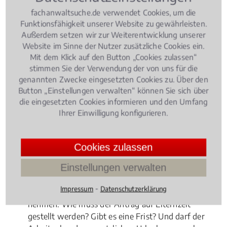
fachanwaltsuche.de verwendet Cookies, um die
Funktionsfähigkeit unserer Website zu gewährleisten.
Außerdem setzen wir zur Weiterentwicklung unserer
Website im Sinne der Nutzer zusätzliche Cookies ein.
Mit dem Klick auf den Button „Cookies zulassen“
stimmen Sie der Verwendung der von uns für die
genannten Zwecke eingesetzten Cookies zu. Über den
Button „Einstellungen verwalten“ können Sie sich über
die eingesetzten Cookies informieren und den Umfang
Ihrer Einwilligung konfigurieren.
Cookies zulassen
Einstellungen verwalten
Eltern haben in Deutschland nach der Geburt ihres
⁃
Impressum
Datenschutzerklärung
Kindes die Möglichkeit drei Jahre Elternzeit im Job zu
nehmen. Wie muss der Antrag auf Elternzeit
gestellt werden? Gibt es eine Frist? Und darf der