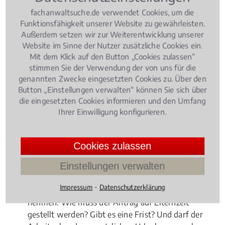
fachanwaltsuche.de verwendet Cookies, um die
Funktionsfähigkeit unserer Website zu gewährleisten.
Außerdem setzen wir zur Weiterentwicklung unserer
Website im Sinne der Nutzer zusätzliche Cookies ein.
Mit dem Klick auf den Button „Cookies zulassen“
stimmen Sie der Verwendung der von uns für die
genannten Zwecke eingesetzten Cookies zu. Über den
Button „Einstellungen verwalten“ können Sie sich über
die eingesetzten Cookies informieren und den Umfang
Ihrer Einwilligung konfigurieren.
Cookies zulassen
Einstellungen verwalten
Eltern haben in Deutschland nach der Geburt ihres
⁃
Impressum
Datenschutzerklärung
Kindes die Möglichkeit drei Jahre Elternzeit im Job zu
nehmen. Wie muss der Antrag auf Elternzeit
gestellt werden? Gibt es eine Frist? Und darf der