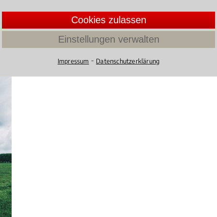
eine Frist? Und darf der Arbeitgeber den gesetzl
Cookies zulassen
kürzen?
3.8955223880597014 /
5
(67 Bewertu
Einstellungen verwalten
⁃
Impressum
Datenschutzerklärung