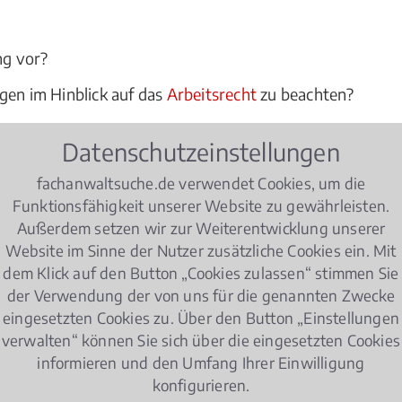
?
ng vor?
gen im Hinblick auf das
Arbeitsrecht
zu beachten?
ht einverstanden sind, oder sich von ihren Kollegen gem
Datenschutzeinstellungen
rater und juristischer Experte bei allen Fragen des Arbei
fachanwaltsuche.de verwendet Cookies, um die
Funktionsfähigkeit unserer Website zu gewährleisten.
Außerdem setzen wir zur Weiterentwicklung unserer
tsrecht
Website im Sinne der Nutzer zusätzliche Cookies ein. Mit
dem Klick auf den Button „Cookies zulassen“ stimmen Sie
der Verwendung der von uns für die genannten Zwecke
eingesetzten Cookies zu. Über den Button „Einstellungen
er achten müssen!
verwalten“ können Sie sich über die eingesetzten Cookies
informieren und den Umfang Ihrer Einwilligung
Eltern haben in Deutschland nach der Geburt ihres
konfigurieren.
Elternzeit im Job zu nehmen. Wie muss der Antrag