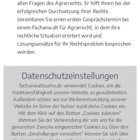
allen Fragen des Agrarrechts. Er hilft Ihnen bei der
erfolgreichen Durchsetzung Ihrer Rechte.
Vereinbaren Sie einen ersten Gesprächstermin bei
einem Fachanwalt für Agrarrecht, in dem Ihre
rechtliche Situation erörtert wird und
Lösungsansätze für Ihr Rechtsproblem besprochen
werden.
Datenschutzeinstellungen
Rechtsbeiträge zu Agrarrecht
fachanwaltsuche.de verwendet Cookies, um die
Funktionsfähigkeit unserer Website zu gewährleisten.
Außerdem setzen wir zur Weiterentwicklung unserer
Agrarrecht
, 02.08.2018
(Update 26.06.2026)
Website im Sinne der Nutzer zusätzliche Cookies ein.
Pferdekauf, Haltung, Haftung: Was
Mit dem Klick auf den Button „Cookies zulassen“
rechtlich wichtig ist
stimmen Sie der Verwendung der von uns für die
genannten Zwecke eingesetzten Cookies zu. Über den
Button „Einstellungen verwalten“ können Sie sich über