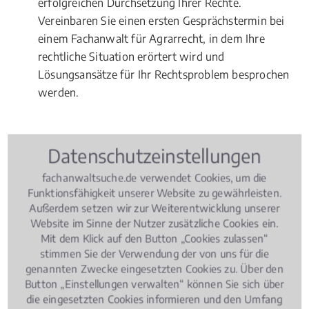
erfolgreichen Durchsetzung Ihrer Rechte.
Vereinbaren Sie einen ersten Gesprächstermin bei
einem Fachanwalt für Agrarrecht, in dem Ihre
rechtliche Situation erörtert wird und
Lösungsansätze für Ihr Rechtsproblem besprochen
werden.
Datenschutzeinstellungen
Rechtsbeiträge zu Agrarrecht
fachanwaltsuche.de verwendet Cookies, um die
Funktionsfähigkeit unserer Website zu gewährleisten.
Agrarrecht
, 02.08.2018
(Update 26.06.2026)
Außerdem setzen wir zur Weiterentwicklung unserer
Website im Sinne der Nutzer zusätzliche Cookies ein.
Pferdekauf, Haltung, Haftung: Was
Mit dem Klick auf den Button „Cookies zulassen“
rechtlich wichtig ist
stimmen Sie der Verwendung der von uns für die
genannten Zwecke eingesetzten Cookies zu. Über den
Button „Einstellungen verwalten“ können Sie sich über
die eingesetzten Cookies informieren und den Umfang