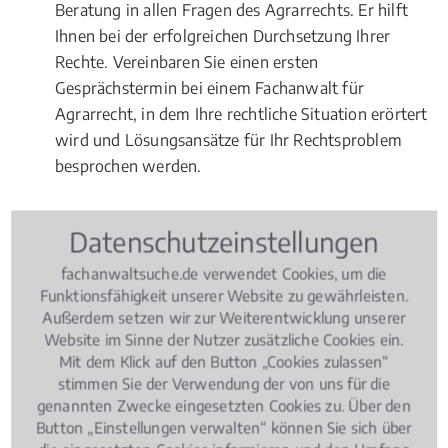
Beratung in allen Fragen des Agrarrechts. Er hilft
Ihnen bei der erfolgreichen Durchsetzung Ihrer
Rechte. Vereinbaren Sie einen ersten
Gesprächstermin bei einem Fachanwalt für
Agrarrecht, in dem Ihre rechtliche Situation erörtert
wird und Lösungsansätze für Ihr Rechtsproblem
besprochen werden.
Datenschutzeinstellungen
Rechtsbeiträge zu Agrarrecht
fachanwaltsuche.de verwendet Cookies, um die
Funktionsfähigkeit unserer Website zu gewährleisten.
Außerdem setzen wir zur Weiterentwicklung unserer
Agrarrecht
, 02.08.2018
(Update 26.06.2026)
Website im Sinne der Nutzer zusätzliche Cookies ein.
Pferdekauf, Haltung, Haftung: Was
Mit dem Klick auf den Button „Cookies zulassen“
rechtlich wichtig ist
stimmen Sie der Verwendung der von uns für die
genannten Zwecke eingesetzten Cookies zu. Über den
Button „Einstellungen verwalten“ können Sie sich über