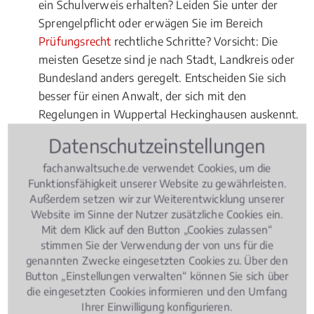
ein Schulverweis erhalten? Leiden Sie unter der
Sprengelpflicht oder erwägen Sie im Bereich
Prüfungsrecht
rechtliche Schritte? Vorsicht: Die
meisten Gesetze sind je nach Stadt, Landkreis oder
Bundesland anders geregelt. Entscheiden Sie sich
besser für einen Anwalt, der sich mit den
Regelungen in Wuppertal Heckinghausen auskennt.
Datenschutzeinstellungen
Versicherungsrecht für Beamte
und öffentlich Angestellte
fachanwaltsuche.de verwendet Cookies, um die
Funktionsfähigkeit unserer Website zu gewährleisten.
Als Beamte und Angestellte im öffentlichen Dienst
Außerdem setzen wir zur Weiterentwicklung unserer
wissen Sie um Ihre zu leistenden Pflichten. Aber
Website im Sinne der Nutzer zusätzliche Cookies ein.
Mit dem Klick auf den Button „Cookies zulassen“
kennen Sie auch Ihre Rechte? Nutzen Sie lieber die
stimmen Sie der Verwendung der von uns für die
speziellen Kenntnisse eines Fachanwalts im Bereich
genannten Zwecke eingesetzten Cookies zu. Über den
Polizeirecht
,
Soldatenrecht
, bei
Button „Einstellungen verwalten“ können Sie sich über
Verwaltungsverfahren oder dem Vorwurf einer
die eingesetzten Cookies informieren und den Umfang
Amtspflichtverletzung und kontaktieren Sie dazu
Ihrer Einwilligung konfigurieren.