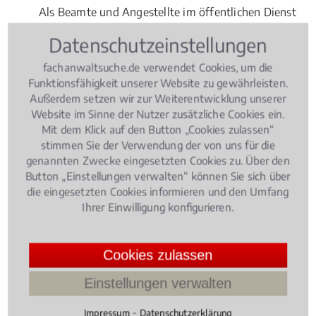
Als Beamte und Angestellte im öffentlichen Dienst
wissen Sie um Ihre zu leistenden Pflichten. Aber
Datenschutzeinstellungen
kennen Sie auch Ihre Rechte? Nutzen Sie lieber die
speziellen Kenntnisse eines Fachanwalts im Bereich
fachanwaltsuche.de verwendet Cookies, um die
Funktionsfähigkeit unserer Website zu gewährleisten.
Polizeirecht
,
Soldatenrecht
, bei
Außerdem setzen wir zur Weiterentwicklung unserer
Verwaltungsverfahren oder dem Vorwurf einer
Website im Sinne der Nutzer zusätzliche Cookies ein.
Amtspflichtverletzung und kontaktieren Sie dazu
Mit dem Klick auf den Button „Cookies zulassen“
einen Fachanwalt vor Ort in München Solln.
stimmen Sie der Verwendung der von uns für die
genannten Zwecke eingesetzten Cookies zu. Über den
Weitere Bereiche im
Button „Einstellungen verwalten“ können Sie sich über
Verwaltungsrecht
die eingesetzten Cookies informieren und den Umfang
Ihrer Einwilligung konfigurieren.
Das Verwaltungsrecht ist inhaltlich enorm
umfangreich, das reicht vom
Cookies zulassen
Personenstands-/Namensrecht bis zum
Organstreitverfahren. Fragen Sie den kontaktierten
Einstellungen verwalten
Fachanwalt nach seinen Erfahrungen in eben jenem
⁃
Bereich. Er oder sie kennt im Zweifelsfall Kollegen,
Impressum
Datenschutzerklärung