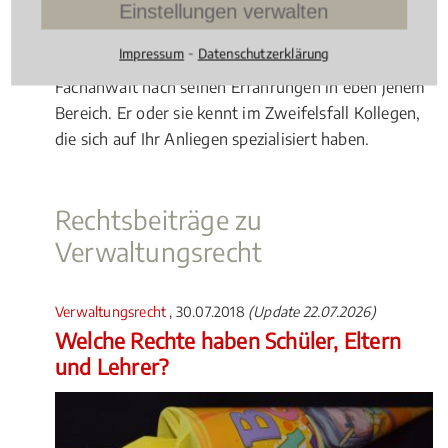
umfangreich, das reicht vom
Einstellungen verwalten
Personenstands-/Namensrecht bis zum
⁃
Impressum
Datenschutzerklärung
Organstreitverfahren. Fragen Sie den kontaktierten
Fachanwalt nach seinen Erfahrungen in eben jenem
Bereich. Er oder sie kennt im Zweifelsfall Kollegen,
die sich auf Ihr Anliegen spezialisiert haben.
Rechtsbeiträge zu
Verwaltungsrecht
Verwaltungsrecht
, 30.07.2018
(Update 22.07.2026)
Welche Rechte haben Schüler, Eltern
und Lehrer?