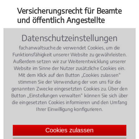
Versicherungsrecht für Beamte
und öffentlich Angestellte
Als Beamte und Angestellte im öffentlichen Dienst
Datenschutzeinstellungen
wissen Sie um Ihre zu leistenden Pflichten. Aber
fachanwaltsuche.de verwendet Cookies, um die
kennen Sie auch Ihre Rechte? Nutzen Sie lieber die
Funktionsfähigkeit unserer Website zu gewährleisten.
speziellen Kenntnisse eines Fachanwalts im Bereich
Außerdem setzen wir zur Weiterentwicklung unserer
Polizeirecht
,
Soldatenrecht
, bei
Website im Sinne der Nutzer zusätzliche Cookies ein.
Verwaltungsverfahren oder dem Vorwurf einer
Mit dem Klick auf den Button „Cookies zulassen“
Amtspflichtverletzung und kontaktieren Sie dazu
stimmen Sie der Verwendung der von uns für die
genannten Zwecke eingesetzten Cookies zu. Über den
einen Fachanwalt vor Ort in Frankfurt am Main
Button „Einstellungen verwalten“ können Sie sich über
Zeilsheim.
die eingesetzten Cookies informieren und den Umfang
Ihrer Einwilligung konfigurieren.
Weitere Bereiche im
Verwaltungsrecht
Cookies zulassen
Das Verwaltungsrecht ist inhaltlich enorm