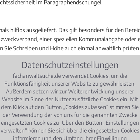
chtssicherheit im Paragraphendschungel.
als hilflos ausgeliefert. Das gilt besonders für den Ber
zweckverband, einer speziellen Kommunalabgabe oder ei
en Sie Schreiben und Höhe auch einmal anwaltlich prüfen
 wenn es um Themen geht, die das
Strafrecht
tangieren, d
Datenschutzeinstellungen
die
Meldepflicht
. Und insbesondere, wem berufliche Verlu
gnung
oder einem Schwarzbau, von dem Sie nichts wusste
fachanwaltsuche.de verwendet Cookies, um die
Funktionsfähigkeit unserer Website zu gewährleisten.
 ans Herz gelegt. Haben Sie keinen
Kitaplatz
bekommen? H
Außerdem setzen wir zur Weiterentwicklung unserer
er erwägen Sie im Bereich
Prüfungsrecht
rechtliche Schrit
Website im Sinne der Nutzer zusätzliche Cookies ein. Mit
nders geregelt. Entscheiden Sie sich besser für einen An
dem Klick auf den Button „Cookies zulassen“ stimmen Sie
der Verwendung der von uns für die genannten Zwecke
eingesetzten Cookies zu. Über den Button „Einstellungen
e und öffentlich Angestellte
verwalten“ können Sie sich über die eingesetzten Cookies
informieren und den Umfang Ihrer Einwilligung
hen Dienst wissen Sie um Ihre zu leistenden Pflichten. A