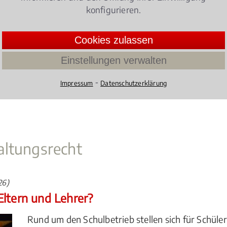
konfigurieren.
es Fachanwalts im Bereich
Polizeirecht
,
Soldatenrecht
, be
 kontaktieren Sie dazu einen Fachanwalt vor Ort in Den
Cookies zulassen
ungsrecht
Einstellungen verwalten
orm umfangreich, das reicht vom Personenstands-/Namen
⁃
Impressum
Datenschutzerklärung
nach seinen Erfahrungen in eben jenem Bereich. Er oder 
altungsrecht
26)
Eltern und Lehrer?
Rund um den Schulbetrieb stellen sich für Schüler,