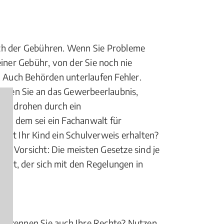
eich der Gebühren. Wenn Sie Probleme
ner Gebühr, von der Sie noch nie
. Auch Behörden unterlaufen Fehler.
enken Sie an das Gewerbeerlaubnis,
ste drohen durch ein
n, dem sei ein Fachanwalt für
at Ihr Kind ein Schulverweis erhalten?
te? Vorsicht: Die meisten Gesetze sind je
walt, der sich mit den Regelungen in
ber kennen Sie auch Ihre Rechte? Nutzen