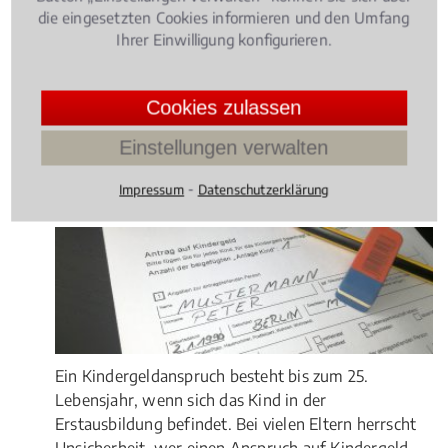
geht es immer um den eigenen Lebensunterhalt.
die eingesetzten Cookies informieren und den Umfang
Ihrer Einwilligung konfigurieren.
Rechtsbeiträge zu
Unterhaltsrecht
Cookies zulassen
Einstellungen verwalten
Familienrecht
, 10.07.2018
(Update 24.04.2026)
⁃
Impressum
Datenschutzerklärung
Kindergeld: Anspruch, Höhe und Dauer
Ein Kindergeldanspruch besteht bis zum 25.
Lebensjahr, wenn sich das Kind in der
Erstausbildung befindet. Bei vielen Eltern herrscht