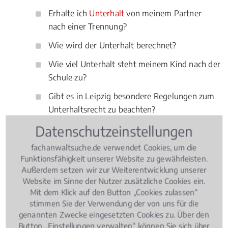
Erhalte ich
Unterhalt
von meinem Partner
nach einer Trennung?
Wie wird der Unterhalt berechnet?
Wie viel Unterhalt steht meinem Kind nach der
Schule zu?
Gibt es in Leipzig besondere Regelungen zum
Unterhaltsrecht zu beachten?
Datenschutzeinstellungen
fachanwaltsuche.de verwendet Cookies, um die
Im Zusammenhang mit dem Unterhaltsrecht gibt es
Funktionsfähigkeit unserer Website zu gewährleisten.
viel zu beachten.
Außerdem setzen wir zur Weiterentwicklung unserer
Website im Sinne der Nutzer zusätzliche Cookies ein.
Unterhaltspflichtige und Unterhaltsberechtigte
Mit dem Klick auf den Button „Cookies zulassen“
sollten nicht auf eine Beratung eines Fachanwalts
stimmen Sie der Verwendung der von uns für die
genannten Zwecke eingesetzten Cookies zu. Über den
für
Familienrecht
in Leipzig verzichten. Schließlich
Button „Einstellungen verwalten“ können Sie sich über