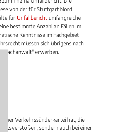
e zum Thema Unfallbericht. Die
se von der für Stuttgart Nord
lte für
Unfallbericht
umfangreiche
 eine bestimmte Anzahl an Fällen im
retische Kenntnisse im Fachgebiet
ehrsrecht müssen sich übrigens nach
tel "Fachanwalt" erwerben.
burger Verkehrssünderkartei hat, die
gkeitsverstößen, sondern auch bei einer