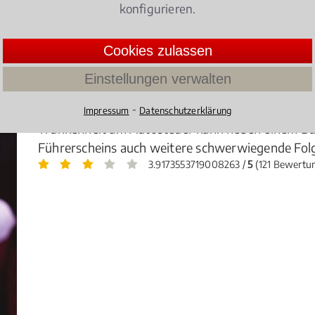
Vielzahl von Parkverstößen entzogen werden.
konfigurieren.
4.029411764705882 /
5
(34 Bewertun
Cookies zulassen
Einstellungen verwalten
en drohen!
⁃
Impressum
Datenschutzerklärung
Trunkenheit am Autosteuer kann neben einem Bu
Führerscheins auch weitere schwerwiegende Folg
3.9173553719008263 /
5
(121 Bewertu