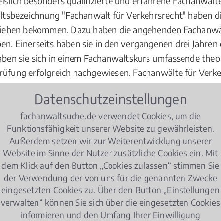
eßlich besonders qualifizierte und erfahrene Fachanwält
tsbezeichnung "Fachanwalt für Verkehrsrecht" haben die
iehen bekommen. Dazu haben die angehenden Fachanwä
en. Einerseits haben sie in den vergangenen drei Jahren
haben sie sich in einem Fachanwaltskurs umfassende theo
Prüfung erfolgreich nachgewiesen. Fachanwälte für Verk
 dürfen auch nur in ingesamt drei Rechtsgebieten den Ti
Datenschutzeinstellungen
fachanwaltsuche.de verwendet Cookies, um die
lbericht
Funktionsfähigkeit unserer Website zu gewährleisten.
Außerdem setzen wir zur Weiterentwicklung unserer
Website im Sinne der Nutzer zusätzliche Cookies ein. Mit
dem Klick auf den Button „Cookies zulassen“ stimmen Sie
der Verwendung der von uns für die genannten Zwecke
igem Falschparken?
eingesetzten Cookies zu. Über den Button „Einstellungen
Egal wie viele Punkte ein Autofahrer in der Flens
verwalten“ können Sie sich über die eingesetzten Cookies
Fahrerlaubnis kann ihm nicht nur bei Geschwindi
informieren und den Umfang Ihrer Einwilligung