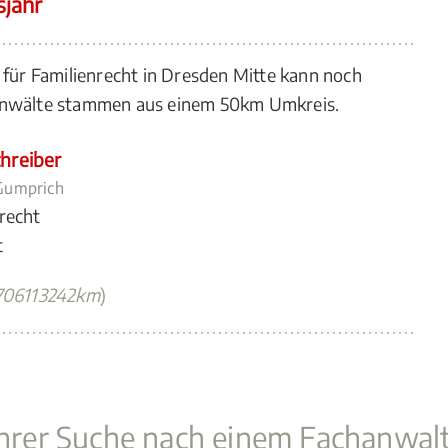
sjahr
 für Familienrecht in Dresden Mitte kann noch
 Anwälte stammen aus einem 50km Umkreis.
hreiber
 Gumprich
recht
t
1706113242km
)
 Ihrer Suche nach einem Fachanwal