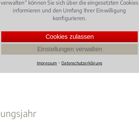
verwalten“ können Sie sich über die eingesetzten Cookies
hr geregelt werden?
informieren und den Umfang Ihrer Einwilligung
konfigurieren.
ie Einkommenssteuer aus?
Cookies zulassen
elungen im Hinblick auf das Trennungsjahr zu beachten?
Einstellungen verwalten
den Mitte beschäftigt täglich mit Fragen und Problemen 
⁃
Impressum
Datenschutzerklärung
Sie kompetent über Ihre Rechtsposition aufklärt und Ihr
nungsjahr