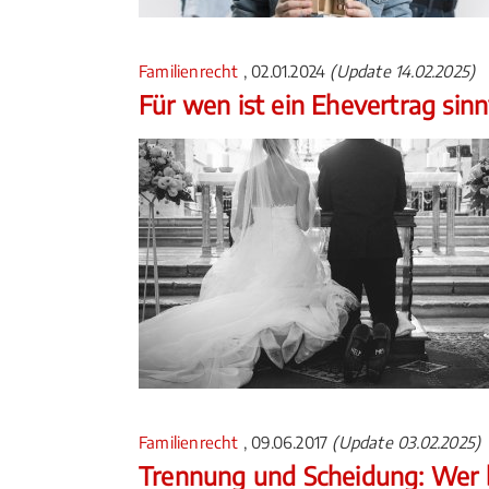
Familienrecht
, 02.01.2024
(Update 14.02.2025)
Für wen ist ein Ehevertrag sinn
Familienrecht
, 09.06.2017
(Update 03.02.2025)
Trennung und Scheidung: Wer