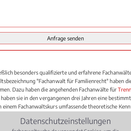
ießlich besonders qualifizierte und erfahrene Fachanwä
tsbezeichnung "Fachanwalt für Familienrecht" haben di
men. Dazu haben die angehenden Fachanwälte für
Tren
 haben sie in den vergangenen drei Jahren eine bestimm
h in einem Fachanwaltskurs umfassende theoretische Kenn
reich nachgewiesen. Fachanwälte für Familienrecht müsse
Datenschutzeinstellungen
 in ingesamt drei Rechtsgebieten den Titel "Fachanwalt" 
fachanwaltsuche.de verwendet Cookies, um die