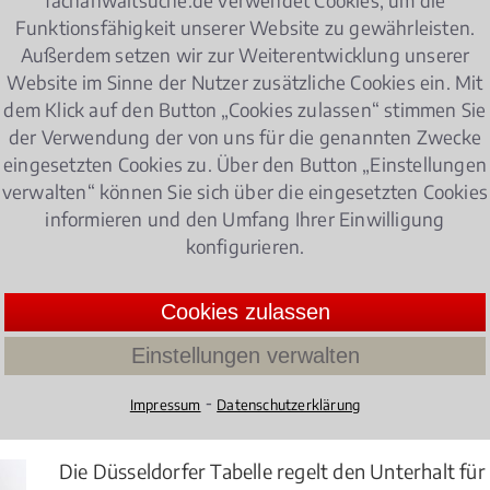
Funktionsfähigkeit unserer Website zu gewährleisten.
Außerdem setzen wir zur Weiterentwicklung unserer
nung
Website im Sinne der Nutzer zusätzliche Cookies ein. Mit
dem Klick auf den Button „Cookies zulassen“ stimmen Sie
der Verwendung der von uns für die genannten Zwecke
eingesetzten Cookies zu. Über den Button „Einstellungen
nd Dauer
verwalten“ können Sie sich über die eingesetzten Cookies
informieren und den Umfang Ihrer Einwilligung
Ein Kindergeldanspruch besteht bis zum 25. Leben
konfigurieren.
Erstausbildung befindet. Bei vielen Eltern herrsc
Kindergeld hat, wie hoch das zu erwartende Kinde
werden kann.
Cookies zulassen
4.172506738544475 /
5
(371 Bewertun
Einstellungen verwalten
⁃
Impressum
Datenschutzerklärung
seldorfer Tabelle
Die Düsseldorfer Tabelle regelt den Unterhalt fü