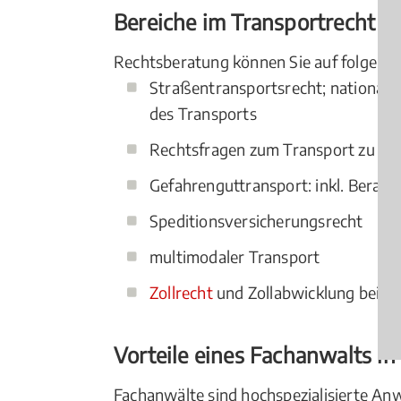
Bereiche im Transportrecht S
Rechtsberatung können Sie auf folgend
Straßentransportsrecht; national 
des Transports
Rechtsfragen zum Transport zu Wass
Gefahrenguttransport: inkl. Beratu
Speditionsversicherungsrecht
multimodaler Transport
Zollrecht
und Zollabwicklung bei in
Vorteile eines Fachanwalts in
Fachanwälte sind hochspezialisierte An