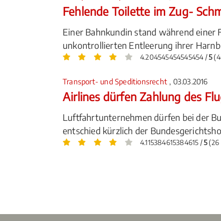
Fehlende Toilette im Zug- Sch
Einer Bahnkundin stand während einer Fa
unkontrollierten Entleerung ihrer Harn
4.204545454545454 /
5
(4
Transport- und Speditionsrecht
, 03.03.2016
Airlines dürfen Zahlung des Fl
Luftfahrtunternehmen dürfen bei der Bu
entschied kürzlich der Bundesgerichtsho
4.115384615384615 /
5
(26