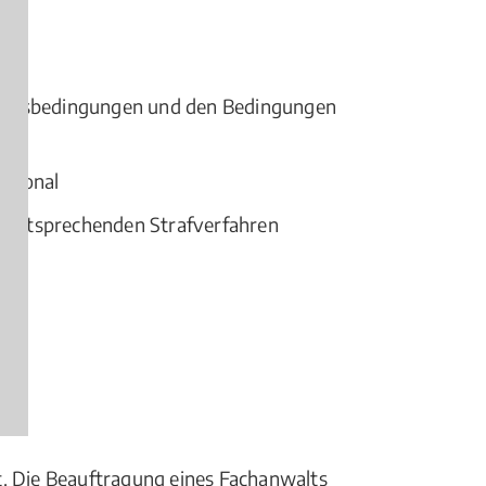
schäftsbedingungen und den Bedingungen
ational
n entsprechenden Strafverfahren
t. Die Beauftragung eines Fachanwalts