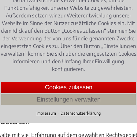
fachanwaltsuche.de verwendet Cookies, um die
peditionsrecht
Funktionsfähigkeit unserer Website zu gewährleisten.
Außerdem setzen wir zur Weiterentwicklung unserer
en Gebieten erwarten:
Website im Sinne der Nutzer zusätzliche Cookies ein. Mit
oder international, inklusive Fragen zu allgemeinen Ge
dem Klick auf den Button „Cookies zulassen“ stimmen Sie
der Verwendung der von uns für die genannten Zwecke
eingesetzten Cookies zu. Über den Button „Einstellungen
er, in der Luft und auf der Schiene: national und intern
verwalten“ können Sie sich über die eingesetzten Cookies
informieren und den Umfang Ihrer Einwilligung
ng bzgl. Bußgeldvorschriften /
Bußgeldverfahren
oder i
konfigurieren.
Cookies zulassen
Einstellungen verwalten
ternationalen Transporten
⁃
Impressum
Datenschutzerklärung
 Uetersen
wälte mit viel Erfahrung auf dem gewählten Rechtsgebie