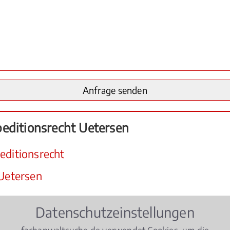
editionsrecht Uetersen
editionsrecht
 Uetersen
t
ist gerade durch die internationale Bewegung von Ware
Datenschutzeinstellungen
nsrecht
in oder bei Uetersen sind Sie für rechtliche Fr