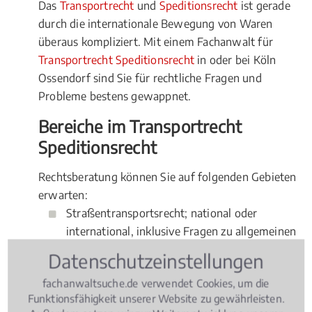
Das
Transportrecht
und
Speditionsrecht
ist gerade
durch die internationale Bewegung von Waren
überaus kompliziert. Mit einem Fachanwalt für
Transportrecht Speditionsrecht
in oder bei Köln
Ossendorf sind Sie für rechtliche Fragen und
Probleme bestens gewappnet.
Bereiche im Transportrecht
Speditionsrecht
Rechtsberatung können Sie auf folgenden Gebieten
erwarten:
Straßentransportsrecht; national oder
international, inklusive Fragen zu allgemeinen
Geschäftsbedingungen und den Bedingungen
Datenschutzeinstellungen
des Transports
fachanwaltsuche.de verwendet Cookies, um die
Rechtsfragen zum Transport zu Wasser, in der
Funktionsfähigkeit unserer Website zu gewährleisten.
Luft und auf der Schiene: national und