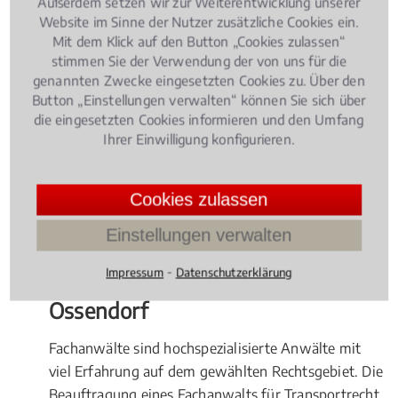
Außerdem setzen wir zur Weiterentwicklung unserer
Website im Sinne der Nutzer zusätzliche Cookies ein.
international
Mit dem Klick auf den Button „Cookies zulassen“
Gefahrenguttransport: inkl. Beratung bzgl.
stimmen Sie der Verwendung der von uns für die
Bußgeldvorschriften /
Bußgeldverfahren
oder
genannten Zwecke eingesetzten Cookies zu. Über den
Button „Einstellungen verwalten“ können Sie sich über
in entsprechenden Strafverfahren
die eingesetzten Cookies informieren und den Umfang
Speditionsversicherungsrecht
Ihrer Einwilligung konfigurieren.
multimodaler Transport
Cookies zulassen
Zollrecht
und Zollabwicklung bei
internationalen Transporten
Einstellungen verwalten
⁃
Impressum
Datenschutzerklärung
Vorteile eines Fachanwalts in Köln
Ossendorf
Fachanwälte sind hochspezialisierte Anwälte mit
viel Erfahrung auf dem gewählten Rechtsgebiet. Die
Beauftragung eines Fachanwalts für Transportrecht