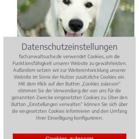
Datenschutzeinstellungen
fachanwaltsuche.de verwendet Cookies, um die
Funktionsfähigkeit unserer Website zu gewährleisten.
Wer seinen Hund bei heißen Temperaturen ohne
Außerdem setzen wir zur Weiterentwicklung unserer
ausreichende Versorgung im Auto zurücklässt, muss
Website im Sinne der Nutzer zusätzliche Cookies ein.
mit einer Geldbuße oder sogar Freiheitsstrafe
Mit dem Klick auf den Button „Cookies zulassen“
stimmen Sie der Verwendung der von uns für die
rechnen.
genannten Zwecke eingesetzten Cookies zu. Über den
4.086021505376344 /
5
(93
Button „Einstellungen verwalten“ können Sie sich über
Bewertungen)
die eingesetzten Cookies informieren und den Umfang
Ihrer Einwilligung konfigurieren.
Strafrecht
, 16.05.2018
(Update 04.05.2026)
Illegale Autorennen: Welche Strafen
drohen Rasern?
Cookies zulassen