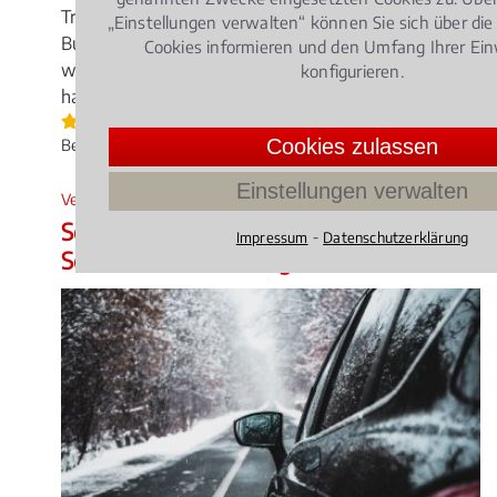
Trunkenheit am Autosteuer kann neben einem
„Einstellungen verwalten“ können Sie sich über die
Bußgeld und dem Verlust des Führerscheins auch
Cookies informieren und den Umfang Ihrer Ein
weitere schwerwiegende Folgen für den Fahrer
konfigurieren.
haben.
3.9173553719008263 /
5
(121
Cookies zulassen
Bewertungen)
Einstellungen verwalten
Verkehrsrecht
, 17.03.2016
(Update 12.06.2026)
Schlaglöcher: Haftet die Kommune für
⁃
Impressum
Datenschutzerklärung
Schäden am Fahrzeug?