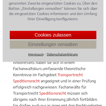
Berechtigung zum Führen der
genannten Zwecke eingesetzten Cookies zu. Über den
Fachanwaltsbezeichnung "Fachanwalt für
Button „Einstellungen verwalten“ können Sie sich über
Transportrecht
Speditionsrecht" haben diese von
die eingesetzten Cookies informieren und den Umfang
Ihrer Einwilligung konfigurieren.
der für Hamburg zuständigen
Rechtsanwaltskammer verliehen bekommen. Dazu
haben die angehenden Fachanwälte für
Cookies zulassen
Multimodaler Transport
umfangreiche Kenntnisse in
Theorie und Praxis erworben. Einerseits haben sie in
Einstellungen verwalten
den vergangenen drei Jahren eine bestimmte Anzahl
⁃
Impressum
Datenschutzerklärung
an Fällen im Multimodaler Transport bearbeitet.
Andererseits haben sie sich in einem
Fachanwaltskurs umfassende theoretische
Kenntnisse im Fachgebiet
Transportrecht
Speditionsrecht
angeeignet und in einer Prüfung
erfolgreich nachgewiesen. Fachanwälte für
Transportrecht
Speditionsrecht
müssen sich
übrigens nach ihrer Ernennung jährlich fortbilden.
Sie dürfen auch nur in ingesamt drei Rechtsgebieten