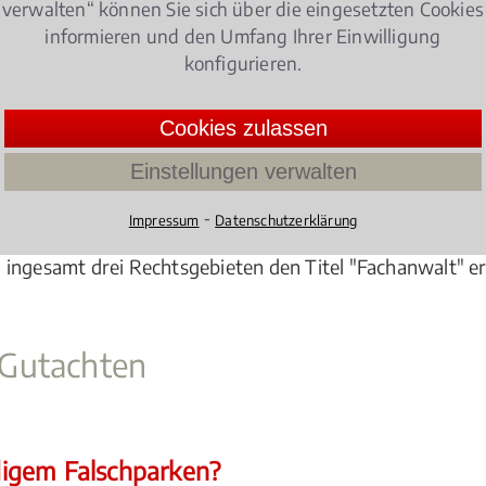
verwalten“ können Sie sich über die eingesetzten Cookies
informieren und den Umfang Ihrer Einwilligung
konfigurieren.
ießlich besonders qualifizierte und erfahrene Fachanw
tsbezeichnung "Fachanwalt für Verkehrsrecht" haben di
Cookies zulassen
men. Dazu haben die angehenden Fachanwälte für
MPU 
Einstellungen verwalten
s haben sie in den vergangenen drei Jahren eine bestim
h in einem Fachanwaltskurs umfassende theoretische Kenn
⁃
Impressum
Datenschutzerklärung
reich nachgewiesen. Fachanwälte für Verkehrsrecht müss
 in ingesamt drei Rechtsgebieten den Titel "Fachanwalt" 
 Gutachten
igem Falschparken?