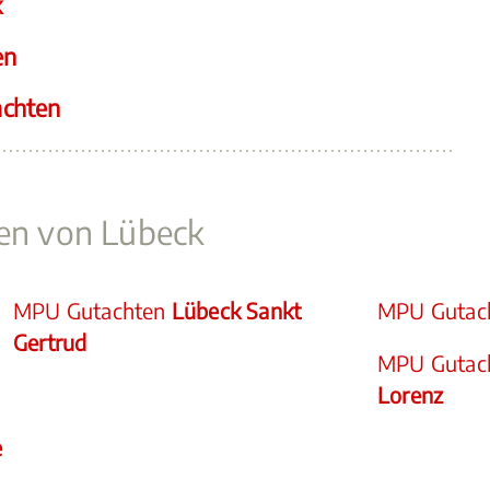
k
en
achten
ken von Lübeck
MPU Gutachten
Lübeck Sankt
MPU Gutac
Gertrud
MPU Gutac
Lorenz
e