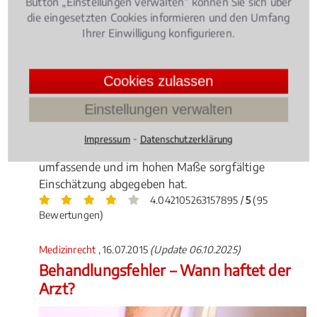
Button „Einstellungen verwalten“ können Sie sich über
die eingesetzten Cookies informieren und den Umfang
Ihrer Einwilligung konfigurieren.
Cookies zulassen
Schwerstkranke Patienten können von ihrer
Krankenkasse unter bestimmten Voraussetzungen
Einstellungen verwalten
die Kostenübernahme für eine Cannabis-Therapie
verlangen – nach einem aktuellen Gerichtsurteil aber
⁃
Impressum
Datenschutzerklärung
nur dann, wenn enn der behandelnde Arzt eine
umfassende und im hohen Maße sorgfältige
Einschätzung abgegeben hat.
4.042105263157895 /
5
(95
Bewertungen)
Medizinrecht
, 16.07.2015
(Update 06.10.2025)
Behandlungsfehler – Wann haftet der
Arzt?