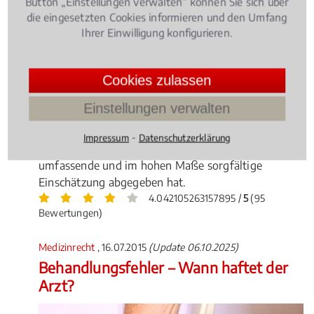
Button „Einstellungen verwalten“ können Sie sich über
die eingesetzten Cookies informieren und den Umfang
Ihrer Einwilligung konfigurieren.
Cookies zulassen
Schwerstkranke Patienten können von ihrer
Krankenkasse unter bestimmten Voraussetzungen
Einstellungen verwalten
die Kostenübernahme für eine Cannabis-Therapie
verlangen – nach einem aktuellen Gerichtsurteil aber
⁃
Impressum
Datenschutzerklärung
nur dann, wenn enn der behandelnde Arzt eine
umfassende und im hohen Maße sorgfältige
Einschätzung abgegeben hat.
4.042105263157895 /
5
(95
Bewertungen)
Medizinrecht
, 16.07.2015
(Update 06.10.2025)
Behandlungsfehler – Wann haftet der
Arzt?