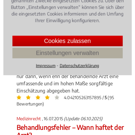
genannten Zwecke eingesetzten Cookies zu. Über den
Button „Einstellungen verwalten“ können Sie sich über
die eingesetzten Cookies informieren und den Umfang
Ihrer Einwilligung konfigurieren.
Cookies zulassen
Schwerstkranke Patienten können von ihrer
Einstellungen verwalten
Krankenkasse unter bestimmten Voraussetzungen
die Kostenübernahme für eine Cannabis-Therapie
⁃
Impressum
Datenschutzerklärung
verlangen – nach einem aktuellen Gerichtsurteil aber
nur dann, wenn enn der behandelnde Arzt eine
umfassende und im hohen Maße sorgfältige
Einschätzung abgegeben hat.
4.042105263157895 /
5
(95
Bewertungen)
Medizinrecht
, 16.07.2015
(Update 06.10.2025)
Behandlungsfehler – Wann haftet der