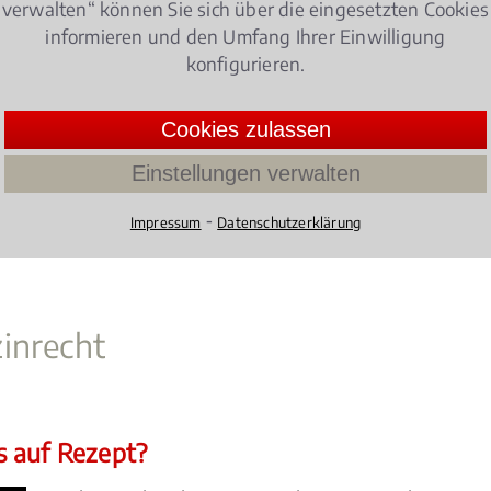
verwalten“ können Sie sich über die eingesetzten Cookies
informieren und den Umfang Ihrer Einwilligung
re Regelungen im Hinblick auf das
Medizinrecht
zu beac
konfigurieren.
hen Obergiesing vertritt die Interessen von Patienten, 
Cookies zulassen
tise und langjähriger Erfahrung – außergerichtlich, vor 
Einstellungen verwalten
⁃
Impressum
Datenschutzerklärung
inrecht
s auf Rezept?