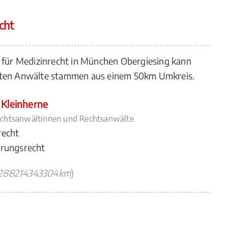
cht
n für Medizinrecht in München Obergiesing kann
igten Anwälte stammen aus einem 50km Umkreis.
 Kleinherne
Rechtsanwältinnen und Rechtsanwälte
recht
erungsrecht
1288214343304km
)