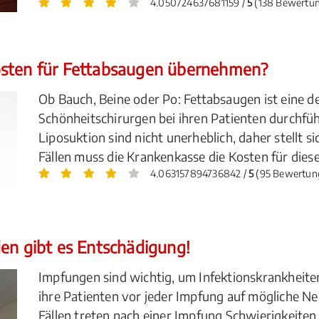
4.050724637681159 /
5
(138 Bewertu
osten für Fettabsaugen übernehmen?
Ob Bauch, Beine oder Po: Fettabsaugen ist eine d
Schönheitschirurgen bei ihren Patienten durchfüh
Liposuktion sind nicht unerheblich, daher stellt s
Fällen muss die Krankenkasse die Kosten für die
4.063157894736842 /
5
(95 Bewertun
en gibt es Entschädigung!
Impfungen sind wichtig, um Infektionskrankheite
ihre Patienten vor jeder Impfung auf mögliche N
Fällen treten nach einer Impfung Schwierigkeiten