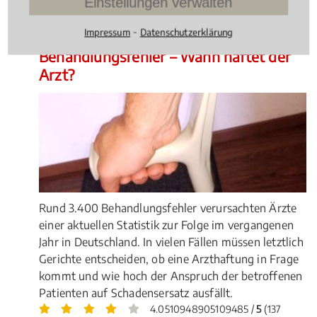
Einstellungen verwalten
Bewertungen)
⁃
Impressum
Datenschutzerklärung
Medizinrecht
, 16.07.2015
(Update 06.10.2025)
Behandlungsfehler – Wann haftet der
Arzt?
Rund 3.400 Behandlungsfehler verursachten Ärzte
einer aktuellen Statistik zur Folge im vergangenen
Jahr in Deutschland. In vielen Fällen müssen letztlich
Gerichte entscheiden, ob eine Arzthaftung in Frage
kommt und wie hoch der Anspruch der betroffenen
Patienten auf Schadensersatz ausfällt.
4.0510948905109485 /
5
(137