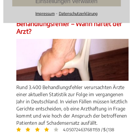
Einstellungen verwalten
Bewertungen)
⁃
Impressum
Datenschutzerklärung
Medizinrecht
, 16.07.2015
(Update 06.10.2025)
Behandlungsfehler – Wann haftet der
Arzt?
Rund 3.400 Behandlungsfehler verursachten Ärzte
einer aktuellen Statistik zur Folge im vergangenen
Jahr in Deutschland. In vielen Fällen müssen letztlich
Gerichte entscheiden, ob eine Arzthaftung in Frage
kommt und wie hoch der Anspruch der betroffenen
Patienten auf Schadensersatz ausfällt.
4.050724637681159 /
5
(138