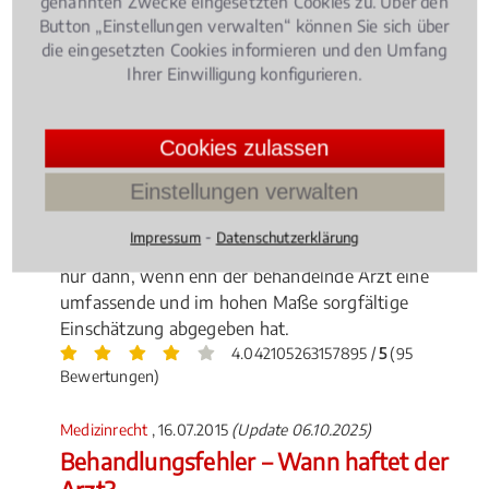
genannten Zwecke eingesetzten Cookies zu. Über den
Button „Einstellungen verwalten“ können Sie sich über
die eingesetzten Cookies informieren und den Umfang
Ihrer Einwilligung konfigurieren.
Cookies zulassen
Schwerstkranke Patienten können von ihrer
Einstellungen verwalten
Krankenkasse unter bestimmten Voraussetzungen
die Kostenübernahme für eine Cannabis-Therapie
⁃
Impressum
Datenschutzerklärung
verlangen – nach einem aktuellen Gerichtsurteil aber
nur dann, wenn enn der behandelnde Arzt eine
umfassende und im hohen Maße sorgfältige
Einschätzung abgegeben hat.
4.042105263157895 /
5
(95
Bewertungen)
Medizinrecht
, 16.07.2015
(Update 06.10.2025)
Behandlungsfehler – Wann haftet der